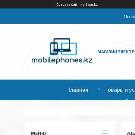
Создать сайт
на Satu.kz
По на
МАГАЗИН ЭЛЕКТ
Главная
Товары и у
АД