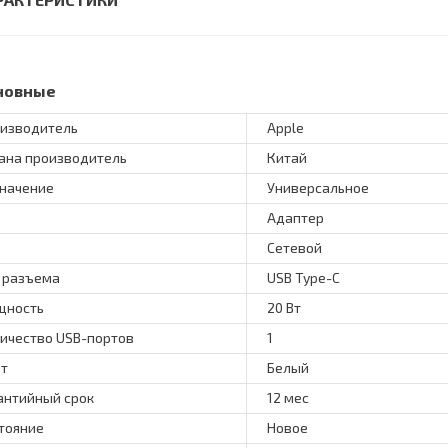
новные
изводитель
Apple
ана производитель
Китай
начение
Универсальное
Адаптер
Сетевой
 разъема
USB Type-C
щность
20 Вт
ичество USB-портов
1
т
Белый
антийный срок
12 мес
тояние
Новое