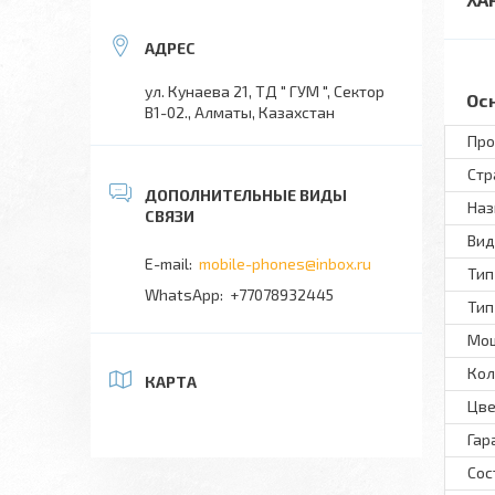
ул. Кунаева 21, ТД " ГУМ ", Сектор
Ос
В1-02., Алматы, Казахстан
Про
Стр
Наз
Вид
mobile-phones@inbox.ru
Тип
+77078932445
Тип
Мо
Кол
КАРТА
Цве
Гар
Сос