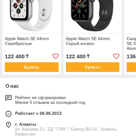
Apple Watch SE 44mm
Apple Watch SE 44mm
Смар
Серебристые
Серый космос
SE 3
Alum
Star
122 400
122 400
136
₸
₸
Купить
Купить
О нас
Рейтинг не сформирован
Менее 5 отзывов за последний год
Работает с 06.06.2013
г. Алматы
ул. Кунаева 21, ТД " ГУМ ", Сектор В1-02., Алматы,
Казахстан