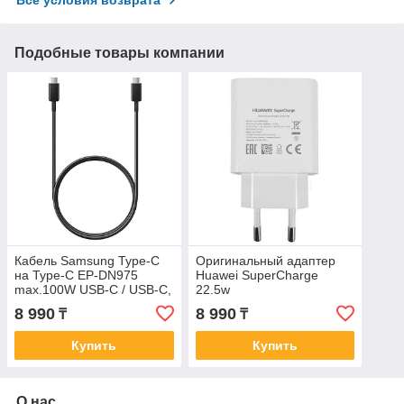
Подобные товары компании
Кабель Samsung Type-C
Оригинальный адаптер
на Type-C EP-DN975
Huawei SuperCharge
max.100W USB-C / USB-C,
22.5w
1м, черный
8 990
8 990
₸
₸
Купить
Купить
О нас