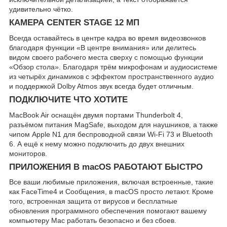
удивительно чётко.
КАМЕРА CENTER STAGE 12 МП
Всегда оставайтесь в центре кадра во время видеозвонков
благодаря функции «В центре внимания» или делитесь
видом своего рабочего места сверху с помощью функции
«Обзор стола». Благодаря трём микрофонам и аудиосистеме
из четырёх динамиков с эффектом пространственного аудио
и поддержкой Dolby Atmos звук всегда будет отличным.
ПОДКЛЮЧИТЕ ЧТО ХОТИТЕ
MacBook Air оснащён двумя портами Thunderbolt 4,
разъёмом питания MagSafe, выходом для наушников, а также
чипом Apple N1 для беспроводной связи Wi-Fi 73 и Bluetooth
6. А ещё к нему можно подключить до двух внешних
мониторов.
ПРИЛОЖЕНИЯ В macOS РАБОТАЮТ БЫСТРО
Все ваши любимые приложения, включая встроенные, такие
как FaceTime4 и Сообщения, в macOS просто летают. Кроме
того, встроенная защита от вирусов и бесплатные
обновления программного обеспечения помогают вашему
компьютеру Mac работать безопасно и без сбоев.