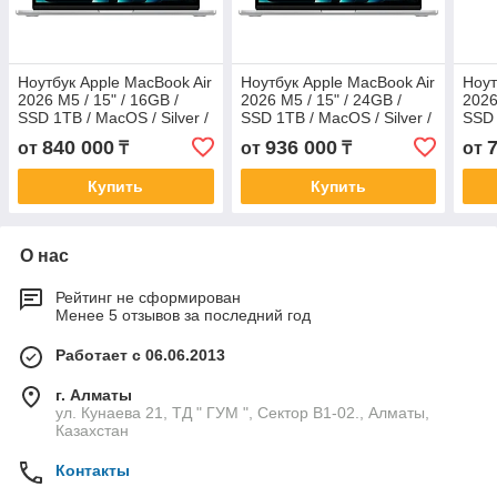
Ноутбук Apple MacBook Air
Ноутбук Apple MacBook Air
Ноут
2026 M5 / 15" / 16GB /
2026 M5 / 15" / 24GB /
2026
SSD 1TB / MacOS / Silver /
SSD 1TB / MacOS / Silver /
SSD 
MDVA4
MDVC4
Silv
840 000
936 000
от
₸
от
₸
от
Купить
Купить
О нас
Рейтинг не сформирован
Менее 5 отзывов за последний год
Работает с 06.06.2013
г. Алматы
ул. Кунаева 21, ТД " ГУМ ", Сектор В1-02., Алматы,
Казахстан
Контакты