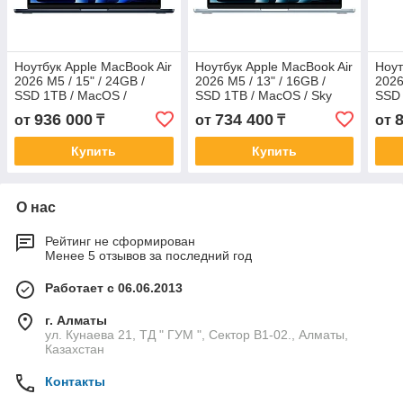
Ноутбук Apple MacBook Air
Ноутбук Apple MacBook Air
Ноут
2026 M5 / 15" / 24GB /
2026 M5 / 13" / 16GB /
2026
SSD 1TB / MacOS /
SSD 1TB / MacOS / Sky
SSD 
Midnight / MDVN4
Blue / MDHJ4
Blue
936 000
734 400
от
₸
от
₸
от
Купить
Купить
О нас
Рейтинг не сформирован
Менее 5 отзывов за последний год
Работает с 06.06.2013
г. Алматы
ул. Кунаева 21, ТД " ГУМ ", Сектор В1-02., Алматы,
Казахстан
Контакты