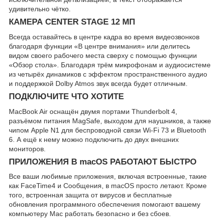
удивительно чётко.
КАМЕРА CENTER STAGE 12 МП
Всегда оставайтесь в центре кадра во время видеозвонков
благодаря функции «В центре внимания» или делитесь
видом своего рабочего места сверху с помощью функции
«Обзор стола». Благодаря трём микрофонам и аудиосистеме
из четырёх динамиков с эффектом пространственного аудио
и поддержкой Dolby Atmos звук всегда будет отличным.
ПОДКЛЮЧИТЕ ЧТО ХОТИТЕ
MacBook Air оснащён двумя портами Thunderbolt 4,
разъёмом питания MagSafe, выходом для наушников, а также
чипом Apple N1 для беспроводной связи Wi-Fi 73 и Bluetooth
6. А ещё к нему можно подключить до двух внешних
мониторов.
ПРИЛОЖЕНИЯ В macOS РАБОТАЮТ БЫСТРО
Все ваши любимые приложения, включая встроенные, такие
как FaceTime4 и Сообщения, в macOS просто летают. Кроме
того, встроенная защита от вирусов и бесплатные
обновления программного обеспечения помогают вашему
компьютеру Mac работать безопасно и без сбоев.