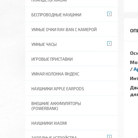
ПЛАНШЕТЫ XIAOMI
БЕСПРОВОДНЫЕ НАУШНКИ
УМНЫЕ ОЧКИ RAY-BAN C КАМЕРОЙ
УМНЫЕ ЧАСЫ
Ос
ИГРОВЫЕ ПРИСТАВКИ
Мо
/
A
УМНАЯ КОЛОНКА ЯНДЕКС
Ин
Два
НАУШНИКИ APPLE EARPODS
для
ВНЕШНИЕ АККУМУЛЯТОРЫ
(POWERBANK)
НАУШНИКИ XIAOMI