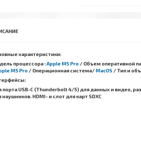
новные характеристики:
дель процессора :
Apple M5 Pro
/ Объем оперативной па
pple M5 Pro
/ Операционная система/
MacOS
/ Тип и о
терфейсы:
 порта USB-C (Thunderbolt 4/5) для данных и видео, ра
 наушников. HDMI- и слот для карт SDXC