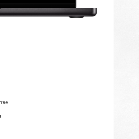
стве
й