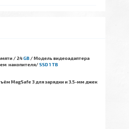
мяти / 24
GB
/ Модель видеоадаптера
бъем накопителя/
SSD 1 TB
зъём MagSafe 3 для зарядки и 3.5-мм джек