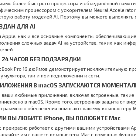
мимо более быстрого процессора и объединённой памят
фическим процессором с ускорителем Neural Accelerator
трую работу моделей AI. Поэтому вы можете выполнять 
ЗДАН ДЛЯ AI
 Apple, как и все основные компоненты, обеспечивающие 
олнения сложных задач AI на устройстве, таких как инф
делей.
 24 ЧАСОВ БЕЗ ПОДЗАРЯДКИ
cBook Pro 16 дюймов демонстрирует исключительную про
умулятора, так и при подключении к сети.
ИЛОЖЕНИЯ В macOS ЗАПУСКАЮТСЯ МОМЕНТАЛ
 ваши любимые приложения, включая встроенные, такие 
ниеносно в macOS. Кроме того, встроенная защита от ви
граммного обеспечения помогают вашему компьютеру Mac
ЛИ ВЫ ЛЮБИТЕ iPhone, ВЫ ПОЛЮБИТЕ Mac
 прекрасно работает с другими вашими устройствами Ap
авляйте им с вашего компьютера Mac с помощью функци