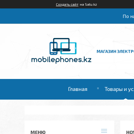
Создать сайт
на Satu.kz
По на
МАГАЗИН ЭЛЕКТ
Главная
Товары и у
НОУ