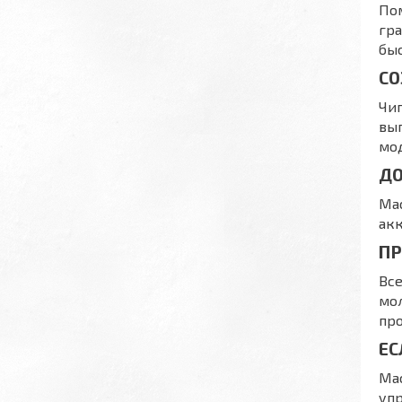
По
гра
быс
СО
Чип
вып
мо
ДО
Ma
акк
ПР
Все
мол
про
ЕС
Mac
упр