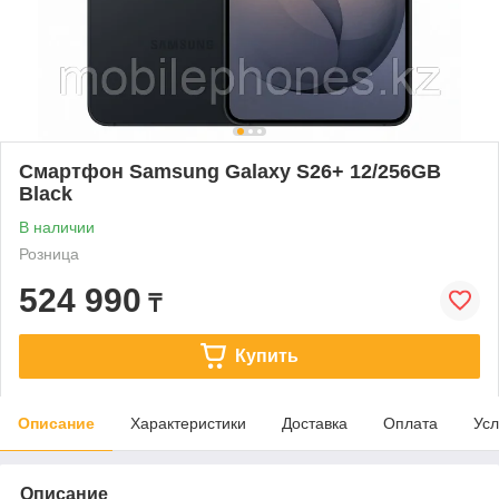
Смартфон Samsung Galaxy S26+ 12/256GB
Black
В наличии
Розница
524 990
₸
Купить
Описание
Характеристики
Доставка
Оплата
Усл
Описание