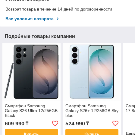
Возврат товара в течение 14 дней по договоренности
Все условия возврата
Подобные товары компании
Смартфон Samsung
Смартфон Samsung
Смар
Galaxy S26 Ultra 12/256GB
Galaxy S26+ 12/256GB Sky
17 8
Black
blue
609 990
524 990
₸
₸
Цен
Купить
Купить