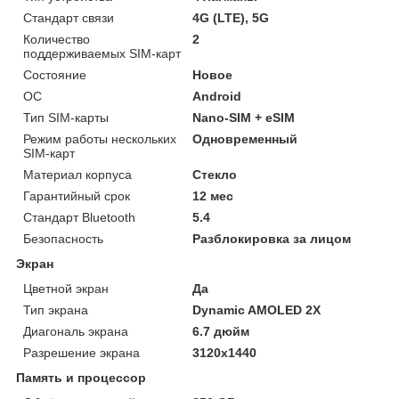
Стандарт связи
4G (LTE), 5G
Количество
2
поддерживаемых SIM-карт
Состояние
Новое
ОС
Android
Тип SIM-карты
Nano-SIM + eSIM
Режим работы нескольких
Одновременный
SIM-карт
Материал корпуса
Стекло
Гарантийный срок
12 мес
Стандарт Bluetooth
5.4
Безопасность
Разблокировка за лицом
Экран
Цветной экран
Да
Тип экрана
Dynamic AMOLED 2X
Диагональ экрана
6.7 дюйм
Разрешение экрана
3120x1440
Память и процессор