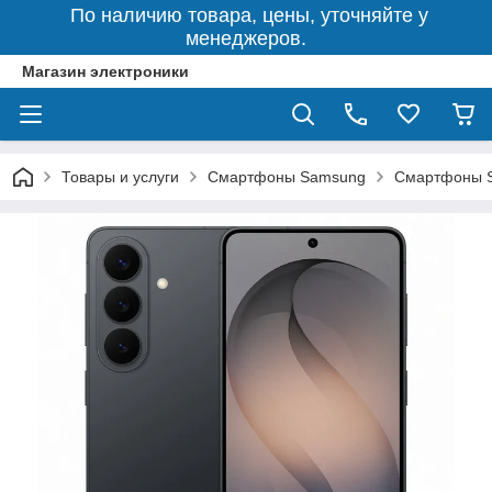
По наличию товара, цены, уточняйте у
менеджеров.
Магазин электроники
Товары и услуги
Смартфоны Samsung
Смартфоны S