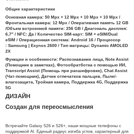
Общие характеристики
Основная камера: 50 Mpx + 12 Mpx + 10 Mpx + 10 Mpx /
Фронтальная камера: 12 Mpx / Оперативная память 12 GB
/Объем встроенной памяти: 256 GB / Диагональ дисплея:
6,7″ / NFC: Да / Количество SIM-карт: SIM + eSIM/Dual
eSIM / Операционная система: Android 16 / Процессор
: Samsung | Exynos 2600 / Tип матрицы: Dynamic AMOLED
2X
Функции и особенности:
Распознавание лица, Note Assist
(Помощник в заметках), Фотообратботка с помощью ИИ,
Transcript Assist (Помощь при расшифровке), Chat Assist
(Чат-помощник), Датчик отпечатков пальцев, Пыле/-
влагозащита, Тройная камера, Поддержка 4G, Поддержка
5G
ДИЗАЙН
Создан для переосмысления
Встречайте Galaxy S26 и S26+, наши мощные телефоны с
поддержкой AI. Единый радиус изгиба углов, характерный для