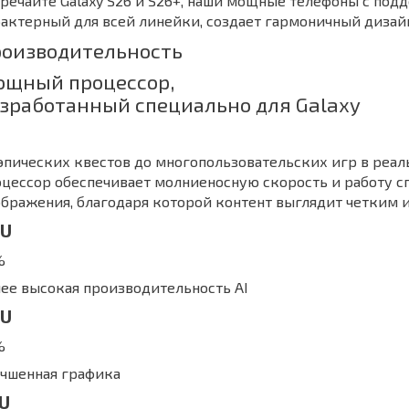
речайте Galaxy S26 и S26+, наши мощные телефоны с подд
актерный для всей линейки, создает гармоничный дизайн
оизводительность
щный процессор,
зработанный специально для Galaxy
эпических квестов до многопользовательских игр в ре
цессор обеспечивает молниеносную скорость и работу 
бражения, благодаря которой контент выглядит четким 
U
%
ее высокая производительность AI
U
%
учшенная графика
U