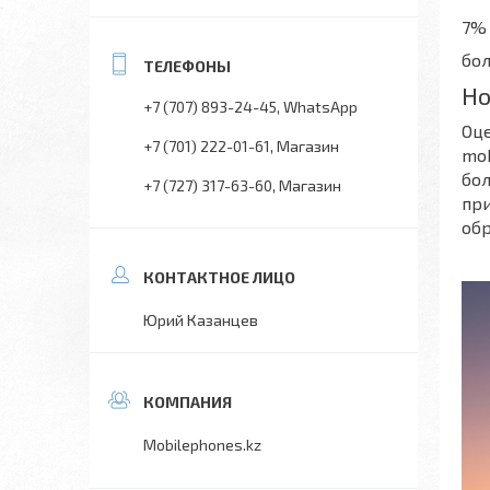
7%
бол
Но
+7 (707) 893-24-45
WhatsApp
Оце
+7 (701) 222-01-61
Магазин
mob
бол
+7 (727) 317-63-60
Магазин
пр
обр
Юрий Казанцев
Mobilephones.kz