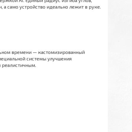
ержкой AI. Единый радиус изгиба углов,
, а само устройство идеально лежит в руке.
альном времени — кастомизированный
специальной системы улучшения
и реалистичным.