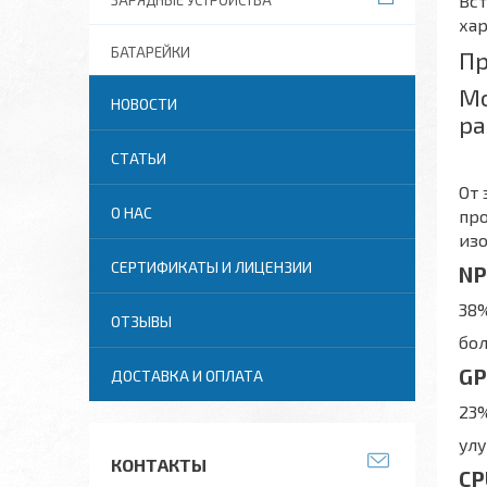
Вст
ЗАРЯДНЫЕ УСТРОЙСТВА
хар
БАТАРЕЙКИ
Пр
Мо
НОВОСТИ
ра
СТАТЬИ
От 
О НАС
про
изо
СЕРТИФИКАТЫ И ЛИЦЕНЗИИ
NP
38
ОТЗЫВЫ
бол
GP
ДОСТАВКА И ОПЛАТА
23
ул
КОНТАКТЫ
CP