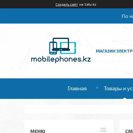
Создать сайт
на Satu.kz
По на
МАГАЗИН ЭЛЕКТ
Главная
Товары и у
СМ