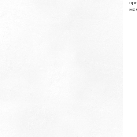
про
мол