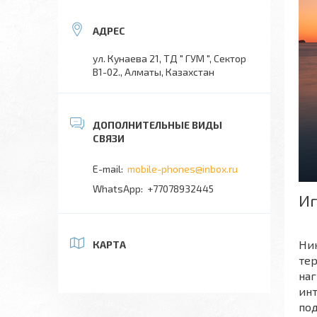
ул. Кунаева 21, ТД " ГУМ ", Сектор
В1-02., Алматы, Казахстан
mobile-phones@inbox.ru
+77078932445
Иг
Ник
КАРТА
те
наг
инт
под