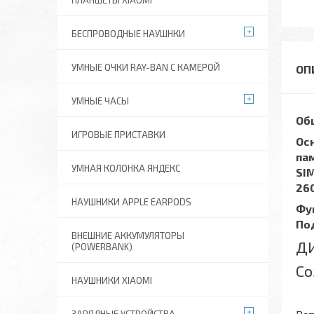
ПЛАНШЕТЫ XIAOMI
БЕСПРОВОДНЫЕ НАУШНКИ
УМНЫЕ ОЧКИ RAY-BAN C КАМЕРОЙ
УМНЫЕ ЧАСЫ
Об
ИГРОВЫЕ ПРИСТАВКИ
Осн
пам
УМНАЯ КОЛОНКА ЯНДЕКС
SIM
26
НАУШНИКИ APPLE EARPODS
Фу
По
ВНЕШНИЕ АККУМУЛЯТОРЫ
Д
(POWERBANK)
Со
НАУШНИКИ XIAOMI