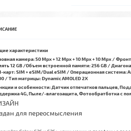
щие характеристики
овная камера: 50 Mpx + 12 Mpx + 10 Mpx + 10 Mpx / Фро
ять 12 GB /Объем встроенной памяти: 256 GB / Диагонал
-карт: SIM + eSIM/Dual eSIM / Операционная система: An
00 / Tип матрицы: Dynamic AMOLED 2X
нкции и особенности: Датчик отпечатков пальцев, Подд
ддержка 4G, Пыле/-влагозащита, Фотообратботка с п
ИЗАЙН
здан для переосмысления