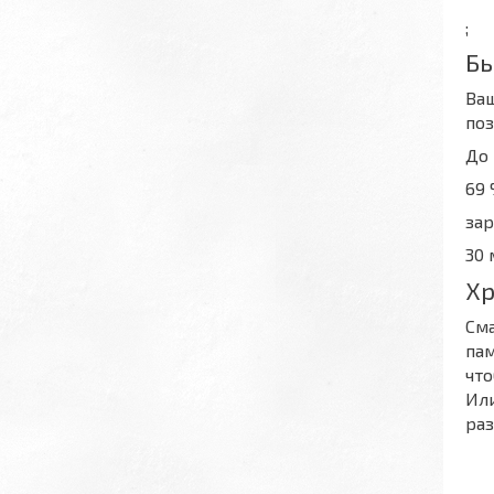
;
Бы
Ваш
поз
До
69
зар
30 
Хр
Сма
пам
чт
Или
раз