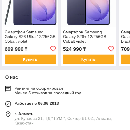
Смартфон Samsung
Смартфон Samsung
Сма
Galaxy S26 Ultra 12/256GB
Galaxy S26+ 12/256GB
Gala
Cobalt violet
Cobalt violet
Blac
609 990
524 990
709
₸
₸
Купить
Купить
О нас
Рейтинг не сформирован
Менее 5 отзывов за последний год
Работает с 06.06.2013
г. Алматы
ул. Кунаева 21, ТД " ГУМ ", Сектор В1-02., Алматы,
Казахстан