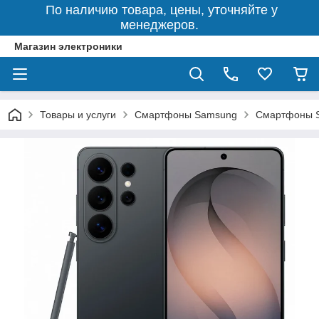
По наличию товара, цены, уточняйте у
менеджеров.
Магазин электроники
Товары и услуги
Смартфоны Samsung
Смартфоны S