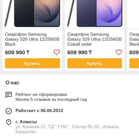
Смартфон Samsung
Смартфон Samsung
Сма
Galaxy S26 Ultra 12/256GB
Galaxy S26 Ultra 12/256GB
Gala
Black
Cobalt violet
Blac
609 990
609 990
609
₸
₸
Купить
Купить
О нас
Рейтинг не сформирован
Менее 5 отзывов за последний год
Работает с 06.06.2013
г. Алматы
ул. Кунаева 21, ТД " ГУМ ", Сектор В1-02., Алматы,
Казахстан