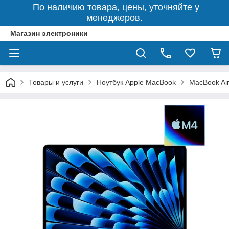
По наличию товара, цены, уточняйте у
менеджеров.
Магазин электроники
Товары и услуги
Ноутбук Apple MacBook
MacBook Air