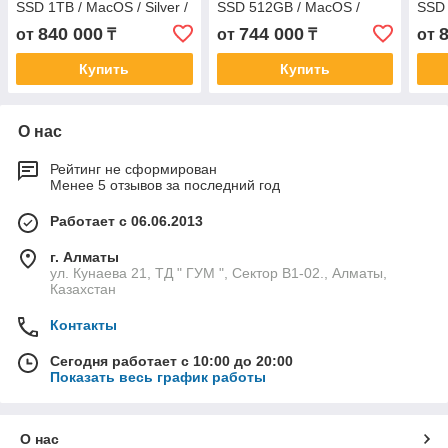
SSD 1TB / MacOS / Silver /
SSD 512GB / MacOS /
SSD 
MDVA4
Midnight / MDVH4
Midn
840 000
744 000
от
₸
от
₸
от
Купить
Купить
О нас
Рейтинг не сформирован
Менее 5 отзывов за последний год
Работает с 06.06.2013
г. Алматы
ул. Кунаева 21, ТД " ГУМ ", Сектор В1-02., Алматы,
Казахстан
Контакты
Сегодня работает с 10:00 до 20:00
Показать весь график работы
О нас