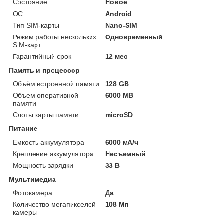
Состояние
Новое
ОС
Android
Тип SIM-карты
Nano-SIM
Режим работы нескольких
Одновременный
SIM-карт
Гарантийный срок
12 мес
Память и процессор
Объём встроенной памяти
128 GB
Объем оперативной
6000 MB
памяти
Слоты карты памяти
microSD
Питание
Емкость аккумулятора
6000 мА/ч
Крепление аккумулятора
Несъемный
Мощность зарядки
33 В
Мультимедиа
Фотокамера
Да
Количество мегапикселей
108 Мп
камеры