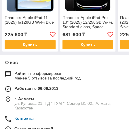
Планшет Apple iPad 11"
Планшет Apple iPad Pro
План
(2025) 6/128GB Wi-Fi Blue
13" (2025) 12/256GB Wi‑Fi,
(202
Standard glass, Space
Silve
Black
225 600
681 600
225
₸
₸
Купить
Купить
О нас
Рейтинг не сформирован
Менее 5 отзывов за последний год
Работает с 06.06.2013
г. Алматы
ул. Кунаева 21, ТД " ГУМ ", Сектор В1-02., Алматы,
Казахстан
Контакты
Сегодня выходной