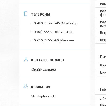
Ка
Кол
фро
Кол
+7 (707) 893-24-45
WhatsApp
ка
+7 (701) 222-01-61
Магазин
Вст
Вст
+7 (727) 317-63-60
Магазин
Пи
Вре
Юрий Казанцев
Емк
Га
Mobilephones.kz
Дл
Ши