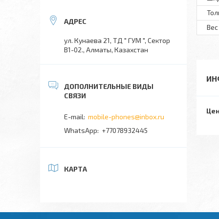
То
Вес
ул. Кунаева 21, ТД " ГУМ ", Сектор
В1-02., Алматы, Казахстан
ИН
Цен
mobile-phones@inbox.ru
+77078932445
КАРТА