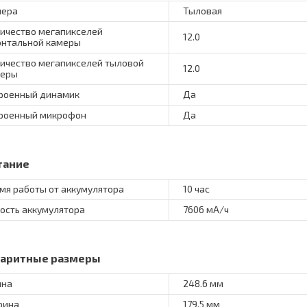
мера
Тыловая
ичество мегапикселей
12.0
нтальной камеры
ичество мегапикселей тыловой
12.0
меры
роенный динамик
Да
роенный микрофон
Да
тание
мя работы от аккумулятора
10 час
ость аккумулятора
7606 мА/ч
баритные размеры
ина
248.6 мм
рина
179.5 мм