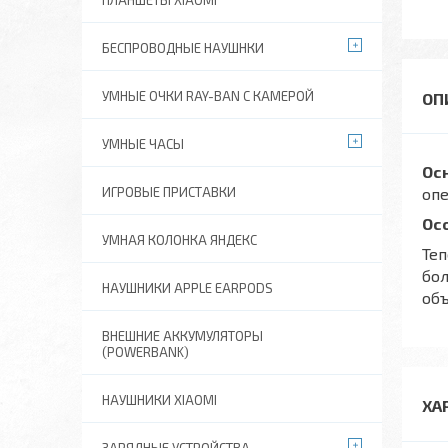
ПЛАНШЕТЫ XIAOMI
БЕСПРОВОДНЫЕ НАУШНКИ
УМНЫЕ ОЧКИ RAY-BAN C КАМЕРОЙ
УМНЫЕ ЧАСЫ
Ос
ИГРОВЫЕ ПРИСТАВКИ
оп
Ос
УМНАЯ КОЛОНКА ЯНДЕКС
Теп
бол
НАУШНИКИ APPLE EARPODS
объ
ВНЕШНИЕ АККУМУЛЯТОРЫ
(POWERBANK)
НАУШНИКИ XIAOMI
ХА