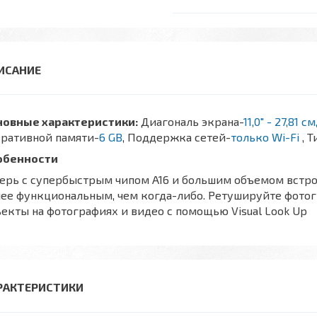
новные характеристики:
Диагональ экрана-
11,0″ - 27,81 с
еративной памяти-
6 GB
, Поддержка сетей-
только Wi-Fi
, 
обенности
ерь с супербыстрым чипом A16 и большим объемом встроен
ее функциональным, чем когда-либо. Ретушируйте фотог
екты на фотографиях и видео с помощью Visual Look Up
РАКТЕРИСТИКИ