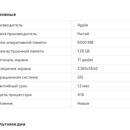
новные
изводитель
Apple
ана производитель
Китай
ем оперативной памяти
6000 MB
ем встроенной памяти
128 GB
гональ экрана
11 дюйм
решение экрана
2360x1640
рационная система
iOS
антийный срок
12 мес
ель процессора
A16
тояние
Новое
льтимедиа