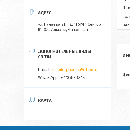
Ши
То
ул. Кунаева 21, ТД " ГУМ ", Сектор
Вес
В1-02., Алматы, Казахстан
ИН
mobile-phones@inbox.ru
Цен
+77078932445
КАРТА