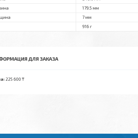
рина
179.5 мм
лщина
7 мм
916 г
ФОРМАЦИЯ ДЛЯ ЗАКАЗА
а:
225 600 ₸