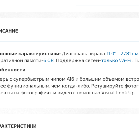
новные характеристики:
Диагональ экрана-
11,0″ - 27,81 с
еративной памяти-
6 GB
, Поддержка сетей-
только Wi-Fi
, 
обенности
ерь с супербыстрым чипом A16 и большим объемом встроен
ее функциональным, чем когда-либо. Ретушируйте фотог
екты на фотографиях и видео с помощью Visual Look Up
РАКТЕРИСТИКИ