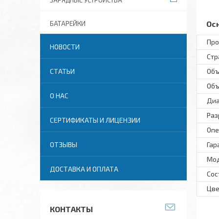
ЗАРЯДНЫЕ УСТРОЙСТВА
Ос
БАТАРЕЙКИ
Про
НОВОСТИ
Стр
СТАТЬИ
Объ
Объ
О НАС
Диа
Раз
СЕРТИФИКАТЫ И ЛИЦЕНЗИИ
Опе
ОТЗЫВЫ
Гар
Мод
ДОСТАВКА И ОПЛАТА
Сос
Цве
КОНТАКТЫ