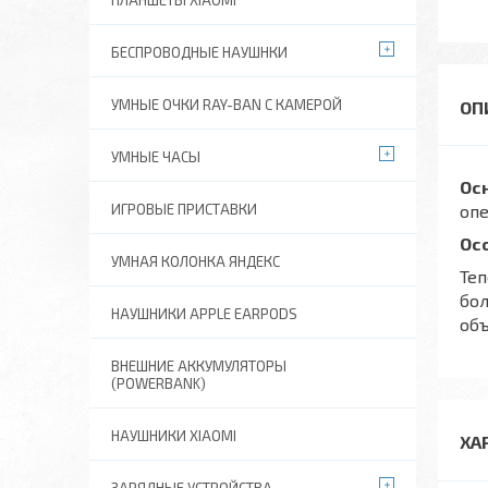
ПЛАНШЕТЫ XIAOMI
БЕСПРОВОДНЫЕ НАУШНКИ
УМНЫЕ ОЧКИ RAY-BAN C КАМЕРОЙ
УМНЫЕ ЧАСЫ
Ос
ИГРОВЫЕ ПРИСТАВКИ
оп
Ос
УМНАЯ КОЛОНКА ЯНДЕКС
Теп
бол
НАУШНИКИ APPLE EARPODS
объ
ВНЕШНИЕ АККУМУЛЯТОРЫ
(POWERBANK)
НАУШНИКИ XIAOMI
ХА