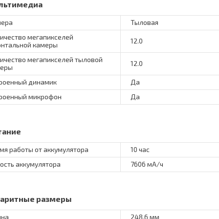
льтимедиа
мера
Тыловая
ичество мегапикселей
12.0
нтальной камеры
ичество мегапикселей тыловой
12.0
меры
роенный динамик
Да
роенный микрофон
Да
тание
мя работы от аккумулятора
10 час
ость аккумулятора
7606 мА/ч
баритные размеры
ина
248.6 мм