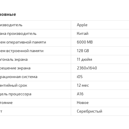
новные
изводитель
Apple
ана производитель
Китай
ем оперативной памяти
6000 MB
ем встроенной памяти
128 GB
гональ экрана
11 дюйм
решение экрана
2360x1640
рационная система
iOS
антийный срок
12 мес
ель процессора
A16
тояние
Новое
т
Серебристый