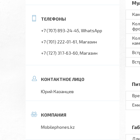
Му
Ка
Кол
фро
+7 (707) 893-24-45
WhatsApp
Кол
+7 (701) 222-01-61
Магазин
ка
Вст
+7 (727) 317-63-60
Магазин
Вст
Пи
Юрий Казанцев
Вре
Емк
Га
Mobilephones.kz
Дл