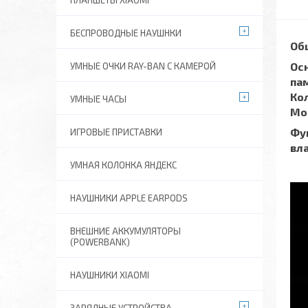
ПЛАНШЕТЫ XIAOMI
БЕСПРОВОДНЫЕ НАУШНКИ
Об
Осн
УМНЫЕ ОЧКИ RAY-BAN C КАМЕРОЙ
пам
Кол
УМНЫЕ ЧАСЫ
Мо
Фу
ИГРОВЫЕ ПРИСТАВКИ
вла
УМНАЯ КОЛОНКА ЯНДЕКС
НАУШНИКИ APPLE EARPODS
ВНЕШНИЕ АККУМУЛЯТОРЫ
(POWERBANK)
НАУШНИКИ XIAOMI