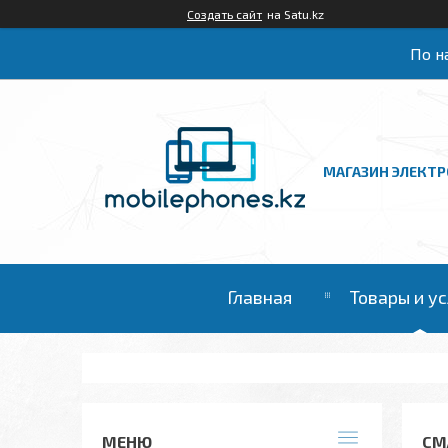
Создать сайт
на Satu.kz
По на
МАГАЗИН ЭЛЕКТ
Главная
Товары и у
СМ