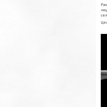
Рам
люд
сел
Це