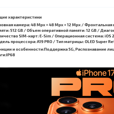
щие характеристики
овная камера: 48 Mpx + 48 Mpx + 12 Mpx / Фронтальная
яти: 512 GB / Объем оперативной памяти: 12 GB / Диагона
ичество SIM-карт: E-Sim / Операционная система: iOS
дель процессора: A19 PRO /
Тип матрицы: OLED Super Ret
нкции и особенности:Поддержка 5G, Распознавание лица
ги:IP68