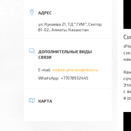
ул. Кунаева 21, ТД " ГУМ ", Сектор
В1-02., Алматы, Казахстан
Си
iPh
си
ка
mobile-phones@inbox.ru
Каж
соч
+77078932445
Эт
с 
в р
КАРТА