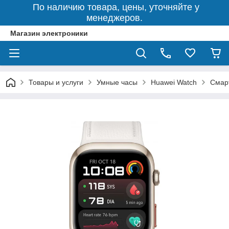
По наличию товара, цены, уточняйте у
менеджеров.
Магазин электроники
Товары и услуги
Умные часы
Huawei Watch
Смарт