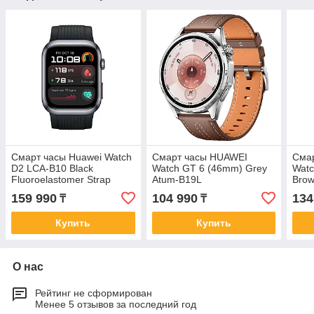
Смарт часы Huawei Watch
Смарт часы HUAWEI
Сма
D2 LCA-B10 Black
Watch GT 6 (46mm) Grey
Watc
Fluoroelastomer Strap
Atum-B19L
Bro
159 990
104 990
134
₸
₸
Купить
Купить
О нас
Рейтинг не сформирован
Менее 5 отзывов за последний год