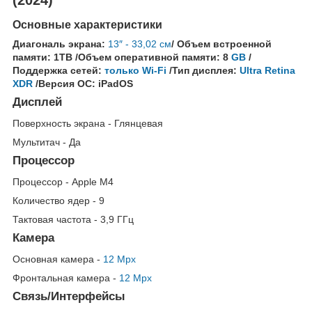
Основные характеристики
Диагональ экрана:
13″ - 33,02 см
/ Объем встроенной
памяти: 1TB
/Объем оперативной памяти: 8
GB
/
Поддержка сетей:
только Wi-Fi
/Тип дисплея:
Ultra Retina
XDR
/Версия ОС: iPadOS
Дисплей
Поверхность экрана - Глянцевая
Мультитач - Да
Процессор
Процессор - Apple M4
Количество ядер - 9
Тактовая частота - 3,9 ГГц
Камера
Основная камера -
12 Mpx
Фронтальная камера -
12 Mpx
Связь/Интерфейсы