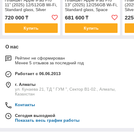
Планшет Apple iPad Pro
Планшет Apple iPad Pro
План
11" (2025) 12/512GB Wi‑Fi,
13" (2025) 12/256GB Wi‑Fi,
(202
Standard glass, Silver
Standard glass, Space
Silve
(MDWN4)
Black
720 000
681 600
225
₸
₸
Купить
Купить
О нас
Рейтинг не сформирован
Менее 5 отзывов за последний год
Работает с 06.06.2013
г. Алматы
ул. Кунаева 21, ТД " ГУМ ", Сектор В1-02., Алматы,
Казахстан
Контакты
Сегодня выходной
Показать весь график работы